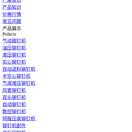
厂家资讯
产品知识
价格行情
常见问题
产品展示
Prducts
气动铆钉机
油压铆钉机
液压铆钉机
实心铆钉机
自动送料铆钉机
半空心铆钉机
气液增压铆钉机
风管铆钉机
双头铆钉机
自动铆钉机
数控铆钉机
伺服压装铆钉机
铆钉机配件