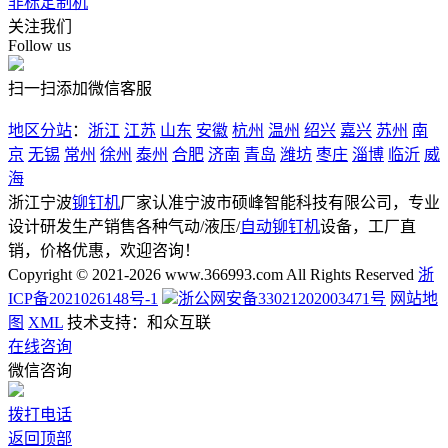
非标定制机
关注我们
Follow us
扫一扫添加微信客服
地区分站
：
浙江
江苏
山东
安徽
杭州
温州
绍兴
嘉兴
苏州
南
京
无锡
常州
徐州
泰州
合肥
济南
青岛
潍坊
枣庄
淄博
临沂
威
海
浙江宁波
铆钉机
厂家认准宁波市硕峰智能科技有限公司，专业
设计研发生产销售各种气动/液压/
自动铆钉机
设备，工厂直
销，价格优惠，欢迎咨询！
Copyright © 2021-2026 www.366993.com All Rights Reserved
浙
ICP备2021026148号-1
浙公网安备33021202003471号
网站地
图
XML
技术支持：和众互联
在线咨询
微信咨询
拨打电话
返回顶部