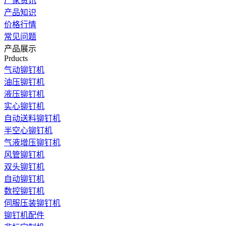
厂家资讯
产品知识
价格行情
常见问题
产品展示
Prducts
气动铆钉机
油压铆钉机
液压铆钉机
实心铆钉机
自动送料铆钉机
半空心铆钉机
气液增压铆钉机
风管铆钉机
双头铆钉机
自动铆钉机
数控铆钉机
伺服压装铆钉机
铆钉机配件