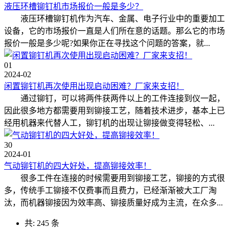
液压环槽铆钉机市场报价一般是多少？
液压环槽铆钉机作为汽车、金属、电子行业中的重要加工
设备，它的市场报价一直是人们所在意的话题。那么它的市场
报价一般是多少呢?如果你正在寻找这个问题的答案，就...
01
2024-02
闲置铆钉机再次使用出现启动困难？厂家来支招！
通过铆钉，可以将两件获两件以上的工件连接到仪一起，
因此很多地方都需要用到铆接工艺，随着技术进步，基本上已
经用机器来代替人工，铆钉机的出现让铆接做变得轻松、...
30
2024-01
气动铆钉机的四大好处，提高铆接效率！
很多工件在连接的时候需要用到铆接工艺，铆接的方式很
多，传统手工铆接不仅费事而且费力，已经渐渐被大工厂淘
汰，而机器铆接因为效率高、铆接质量好成为主流，在众多...
共: 245 条