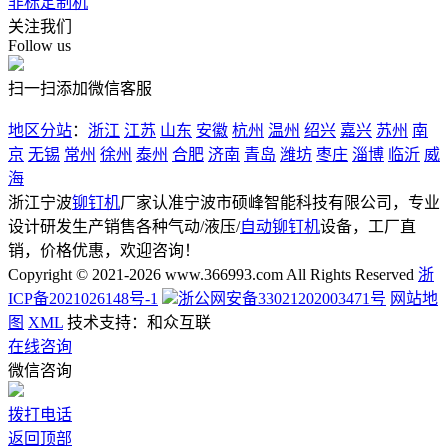
非标定制机
关注我们
Follow us
扫一扫添加微信客服
地区分站
：
浙江
江苏
山东
安徽
杭州
温州
绍兴
嘉兴
苏州
南
京
无锡
常州
徐州
泰州
合肥
济南
青岛
潍坊
枣庄
淄博
临沂
威
海
浙江宁波
铆钉机
厂家认准宁波市硕峰智能科技有限公司，专业
设计研发生产销售各种气动/液压/
自动铆钉机
设备，工厂直
销，价格优惠，欢迎咨询！
Copyright © 2021-2026 www.366993.com All Rights Reserved
浙
ICP备2021026148号-1
浙公网安备33021202003471号
网站地
图
XML
技术支持：和众互联
在线咨询
微信咨询
拨打电话
返回顶部