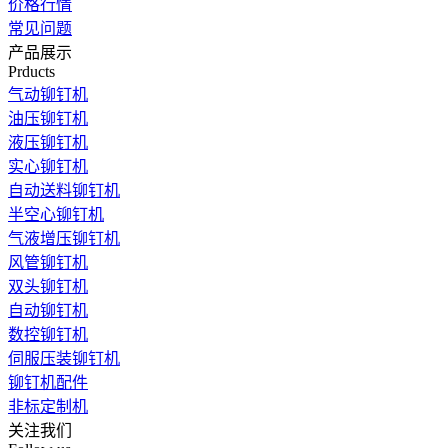
价格行情
常见问题
产品展示
Prducts
气动铆钉机
油压铆钉机
液压铆钉机
实心铆钉机
自动送料铆钉机
半空心铆钉机
气液增压铆钉机
风管铆钉机
双头铆钉机
自动铆钉机
数控铆钉机
伺服压装铆钉机
铆钉机配件
非标定制机
关注我们