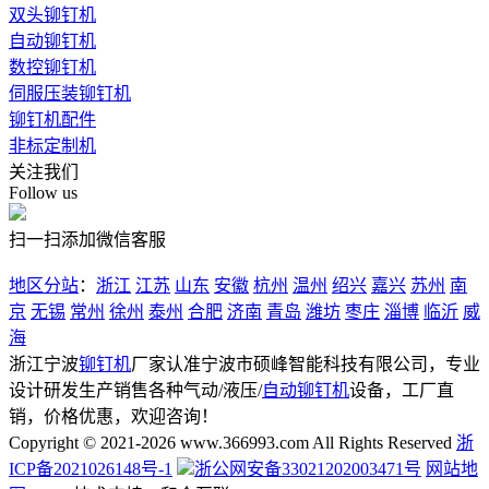
双头铆钉机
自动铆钉机
数控铆钉机
伺服压装铆钉机
铆钉机配件
非标定制机
关注我们
Follow us
扫一扫添加微信客服
地区分站
：
浙江
江苏
山东
安徽
杭州
温州
绍兴
嘉兴
苏州
南
京
无锡
常州
徐州
泰州
合肥
济南
青岛
潍坊
枣庄
淄博
临沂
威
海
浙江宁波
铆钉机
厂家认准宁波市硕峰智能科技有限公司，专业
设计研发生产销售各种气动/液压/
自动铆钉机
设备，工厂直
销，价格优惠，欢迎咨询！
Copyright © 2021-2026 www.366993.com All Rights Reserved
浙
ICP备2021026148号-1
浙公网安备33021202003471号
网站地