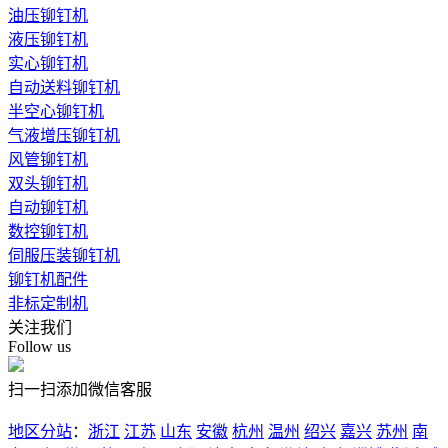
油压铆钉机
液压铆钉机
实心铆钉机
自动送料铆钉机
半空心铆钉机
气液增压铆钉机
风管铆钉机
双头铆钉机
自动铆钉机
数控铆钉机
伺服压装铆钉机
铆钉机配件
非标定制机
关注我们
Follow us
扫一扫添加微信客服
地区分站
：
浙江
江苏
山东
安徽
杭州
温州
绍兴
嘉兴
苏州
南