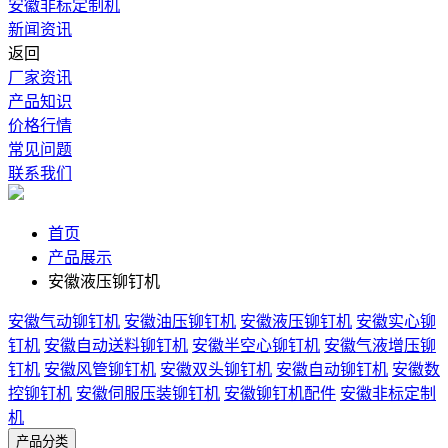
安徽非标定制机
新闻资讯
返回
厂家资讯
产品知识
价格行情
常见问题
联系我们
首页
产品展示
安徽液压铆钉机
安徽气动铆钉机
安徽油压铆钉机
安徽液压铆钉机
安徽实心铆
钉机
安徽自动送料铆钉机
安徽半空心铆钉机
安徽气液增压铆
钉机
安徽风管铆钉机
安徽双头铆钉机
安徽自动铆钉机
安徽数
控铆钉机
安徽伺服压装铆钉机
安徽铆钉机配件
安徽非标定制
机
产品分类