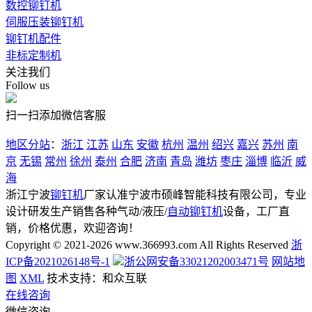
数控铆钉机
伺服压装铆钉机
铆钉机配件
非标定制机
关注我们
Follow us
扫一扫添加微信客服
地区分站
：
浙江
江苏
山东
安徽
杭州
温州
绍兴
嘉兴
苏州
南
京
无锡
常州
徐州
泰州
合肥
济南
青岛
潍坊
枣庄
淄博
临沂
威
海
浙江宁波
铆钉机
厂家认准宁波市硕峰智能科技有限公司，专业
设计研发生产销售各种气动/液压/
自动铆钉机
设备，工厂直
销，价格优惠，欢迎咨询！
Copyright © 2021-2026 www.366993.com All Rights Reserved
浙
ICP备2021026148号-1
浙公网安备33021202003471号
网站地
图
XML
技术支持：和众互联
在线咨询
微信咨询